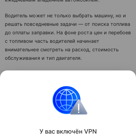
Водитель может не только выбрать машину, но и
решать повседневные задачи — от поиска топлива
до оплаты заправки. На фоне роста цен и перебоев
с топливом часть водителей начинает
внимательнее смотреть на расход, стоимость
обслуживания и тип двигателя.
Карта АЗС не решает проблему дефицита бензина,
но помогает автомобилисту лучше
ориентироваться в ситуации и не ехать на
заправку вслепую.
Новости
У вас включ
ён
V
P
N