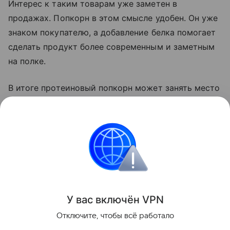
Интерес к таким товарам уже заметен в
продажах. Попкорн в этом смысле удобен. Он уже
знаком покупателю, а добавление белка помогает
сделать продукт более современным и заметным
на полке.
В итоге протеиновый попкорн может занять место
между обычными снеками и спортивным
питанием. Его будут покупать не только после
тренировки, но и для работы, дороги, просмотра
фильма или быстрого
перекуса
в течение дня.
Новости
У вас включ
ён
V
P
N
Поделиться
Отключите, чтобы всё работало