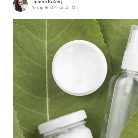
Галина Кобец
Автор BestProducts Mail