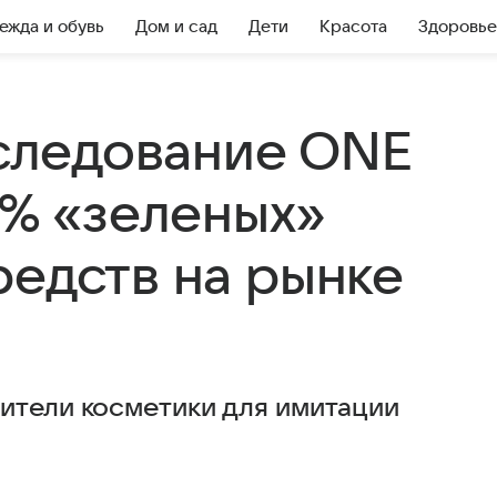
ежда и обувь
Дом и сад
Дети
Красота
Здоровье
ледование ONE
2% «зеленых»
редств на рынке
ители косметики для имитации