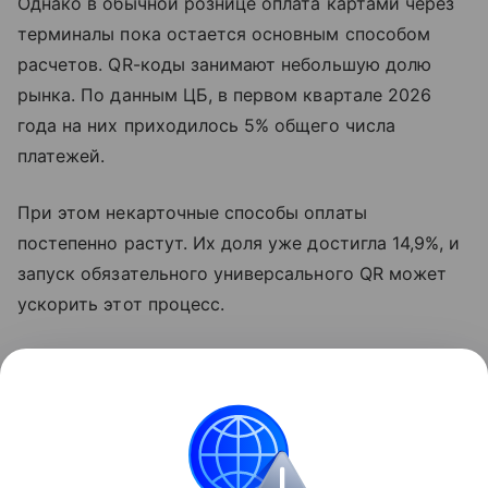
Однако в обычной рознице оплата картами через
терминалы пока остается основным способом
расчетов. QR-коды занимают небольшую долю
рынка. По данным ЦБ, в первом квартале 2026
года на них приходилось 5% общего числа
платежей.
При этом некарточные способы оплаты
постепенно растут. Их доля уже достигла 14,9%, и
запуск обязательного универсального QR может
ускорить этот процесс.
По сути, единый QR-код должен превратить
оплату смартфоном в более привычный сценарий.
Покупатель сканирует один код, выбирает
удобный способ оплаты и подтверждает платеж.