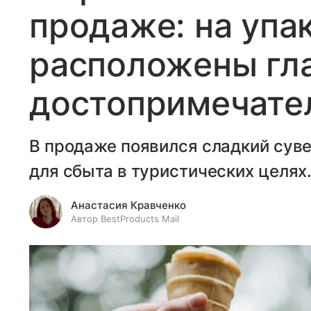
продаже: на упа
расположены гл
достопримечате
В продаже появился сладкий сув
для сбыта в туристических целях
Анастасия Кравченко
Автор BestProducts Mail