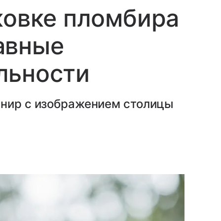
ковке пломбира
авные
льности
енир с изображением столицы
.