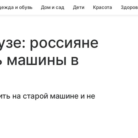
ежда и обувь
Дом и сад
Дети
Красота
Здоров
узе: россияне
ь машины в
ть на старой машине и не