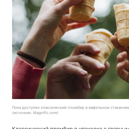
Пока доступен классический пломбир в вафельном стаканчик
источник:
Magnific.com
Классический пломбир в упаковке с главны