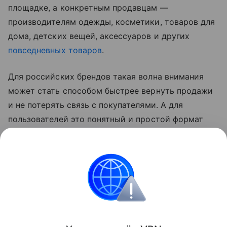
площадке, а конкретным продавцам —
производителям одежды, косметики, товаров для
дома, детских вещей, аксессуаров и других
повседневных товаров
.
Для российских брендов такая волна внимания
может стать способом быстрее вернуть продажи
и не потерять связь с покупателями. А для
пользователей это понятный и простой формат
участия: не нужно переводить деньги или искать
отдельные фонды — достаточно купить нужный
товар у отечественного продавца и поддержать
его заказом.
Новости