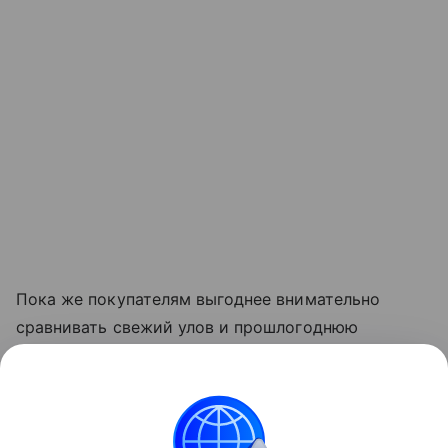
Пока же покупателям выгоднее внимательно
сравнивать свежий улов и прошлогоднюю
продукцию. Разница в цене может быть
существенной, особенно у икры горбуши, где
новый улов стоит заметно дороже остатков
прошлого сезона.