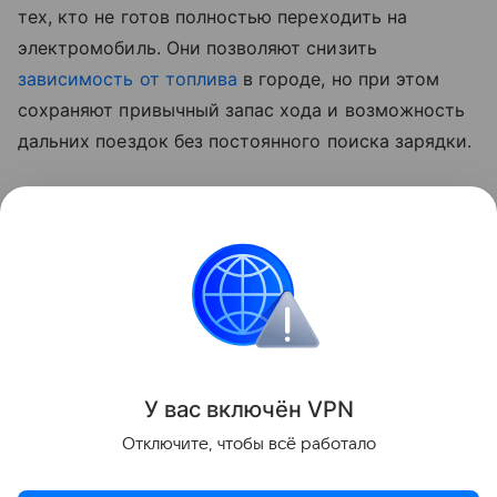
тех, кто не готов полностью переходить на
электромобиль. Они позволяют снизить
зависимость от топлива
в городе, но при этом
сохраняют привычный запас хода и возможность
дальних поездок без постоянного поиска зарядки.
На фоне проблем с бензином такой компромисс
становится более понятным. Во втором полугодии
высокий спрос на электромобили и гибриды, по
прогнозам участников рынка, сохранится.
Новости
У вас включ
ён
V
P
N
Поделиться
Отключите, чтобы всё работало