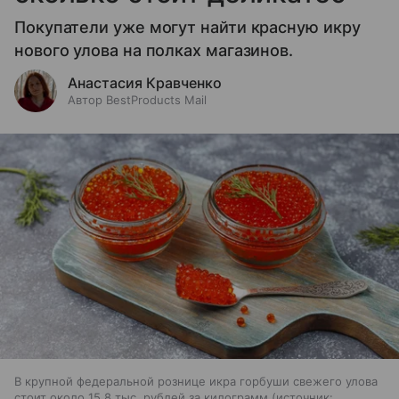
Покупатели уже могут найти красную икру
нового улова на полках магазинов.
Анастасия Кравченко
Автор BestProducts Mail
В крупной федеральной рознице икра горбуши свежего улова
стоит около 15,8 тыс. рублей за килограмм
источник: