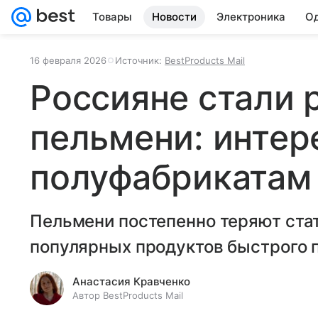
Товары
Новости
Электроника
Од
16 февраля 2026
Источник:
BestProducts Mail
Россияне стали 
пельмени: интер
полуфабрикатам
Пельмени постепенно теряют стат
популярных продуктов быстрого 
Анастасия Кравченко
Автор BestProducts Mail