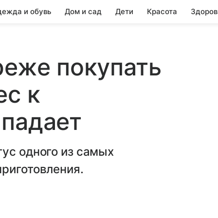
ежда и обувь
Дом и сад
Дети
Красота
Здоров
реже покупать
ес к
 падает
ус одного из самых
приготовления.