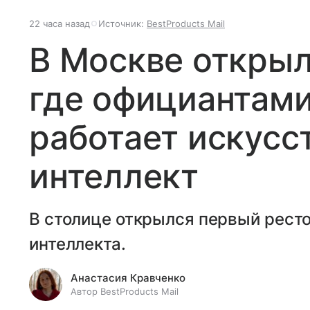
22 часа назад
Источник:
BestProducts Mail
В Москве открыл
где официантами
работает искусс
интеллект
В столице открылся первый ресто
интеллекта.
Анастасия Кравченко
Автор BestProducts Mail