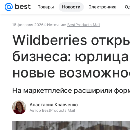
Товары
Новости
Электроника
Од
18 февраля 2026
Источник:
BestProducts Mail
Wildberries откр
бизнеса: юрлица
новые возможно
На маркетплейсе расширили форм
Анастасия Кравченко
Автор BestProducts Mail