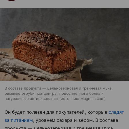
В составе продукта — цельнозерновая и гречневая мука,
овсяные отруби, концентрат подсолнечного белка и
натуральные антиоксиданты
источник:
Magnific.com
Он будет полезен для покупателей, которые
следят
за питанием
, уровнем сахара и весом. В составе
продукта — цельнозерновая и гречневая мука,