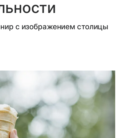
льности
енир с изображением столицы
.