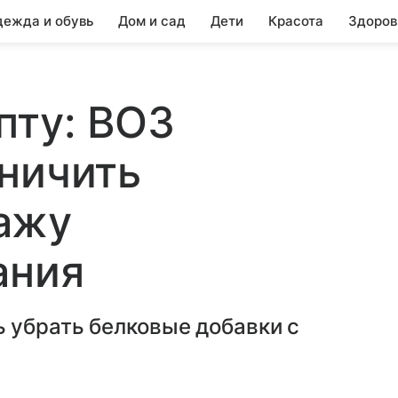
ежда и обувь
Дом и сад
Дети
Красота
Здоров
пту: ВОЗ
ничить
ажу
ания
 убрать белковые добавки с