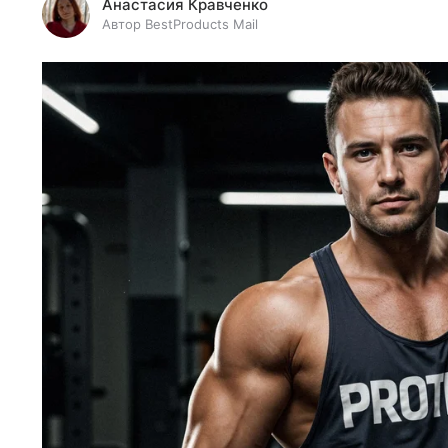
Анастасия Кравченко
Автор BestProducts Mail