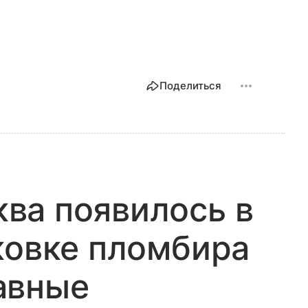
Поделиться
ва появилось в
ковке пломбира
авные