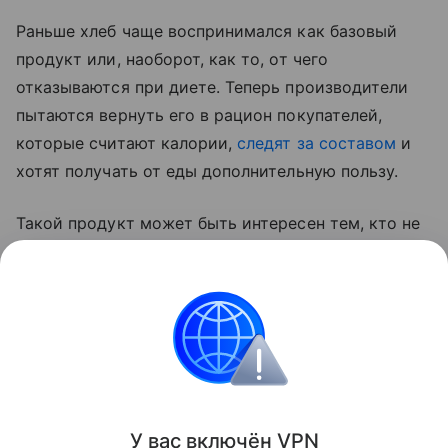
Раньше хлеб чаще воспринимался как базовый
продукт или, наоборот, как то, от чего
отказываются при диете. Теперь производители
пытаются вернуть его в рацион покупателей,
которые считают калории,
следят за составом
и
хотят получать от еды дополнительную пользу.
Такой продукт может быть интересен тем, кто не
готов полностью отказываться от хлеба, но хочет
заменить обычный батон или белый хлеб на более
сытный вариант с цельнозерновой мукой,
отрубями и растительным белком.
Новости
У вас включ
ён
V
P
N