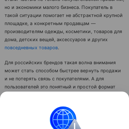
но и экономики малого бизнеса. Покупатель в
такой ситуации помогает не абстрактной крупной
площадке, а конкретным продавцам —
производителям одежды, косметики, товаров для
дома, детских вещей, аксессуаров и других
повседневных товаров
.
Для российских брендов такая волна внимания
может стать способом быстрее вернуть продажи
и не потерять связь с покупателями. А для
пользователей это понятный и простой формат
участия: не нужно переводить деньги или искать
отдельные фонды — достаточно купить нужный
товар у отечественного продавца и поддержать
его заказом.