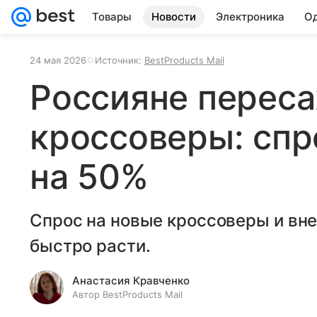
Товары
Новости
Электроника
Од
24 мая 2026
Источник:
BestProducts Mail
Россияне перес
кроссоверы: спр
на 50%
Спрос на новые кроссоверы и вн
быстро расти.
Анастасия Кравченко
Автор BestProducts Mail