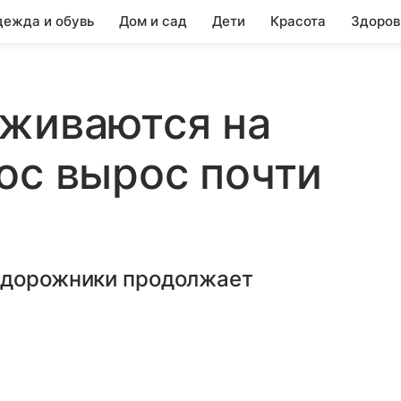
ежда и обувь
Дом и сад
Дети
Красота
Здоров
аживаются на
ос вырос почти
едорожники продолжает