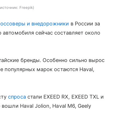
источник:
Freepik
россоверы и внедорожники
в России за
о автомобиля сейчас составляет около
тайские бренды. Особенно сильно вырос
ле популярных марок остаются Haval,
сту
спроса
стали EXEED RX, EXEED TXL и
вошли Haval Jolion, Haval M6, Geely