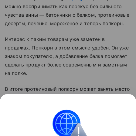
можно воспринимать как перекус без сильного
чувства вины — батончики с белком, протеиновые
десерты, печенье, мороженое и теперь попкорн.
Интерес к таким товарам уже заметен в
продажах. Попкорн в этом смысле удобен. Он уже
знаком покупателю, а добавление белка помогает
сделать продукт более современным и заметным
на полке.
В итоге протеиновый попкорн может занять место
между обычными снеками и спортивным
питанием. Его будут покупать не только после
тренировки, но и для работы, дороги, просмотра
фильма или быстрого
перекуса
в течение дня.