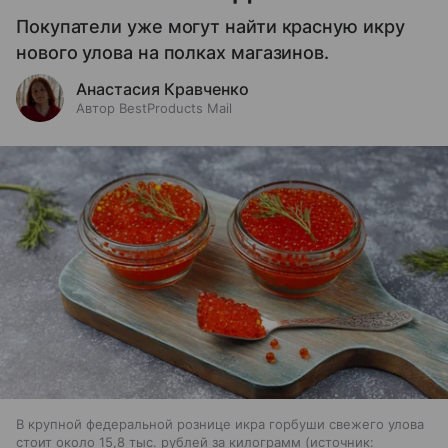
Покупатели уже могут найти красную икру
нового улова на полках магазинов.
Анастасия Кравченко
Автор BestProducts Mail
В крупной федеральной рознице икра горбуши свежего улова
стоит около 15,8 тыс. рублей за килограмм
источник: