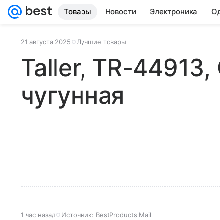
Товары
Новости
Электроника
Од
21 августа 2025
Лучшие товары
Taller, TR-44913
чугунная
1 час назад
Источник:
BestProducts Mail