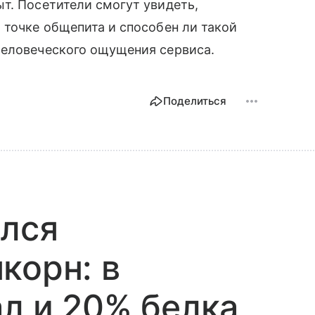
т. Посетители смогут увидеть,
 точке общепита и способен ли такой
человеческого ощущения сервиса.
Поделиться
ился
корн: в
ал и 20% белка