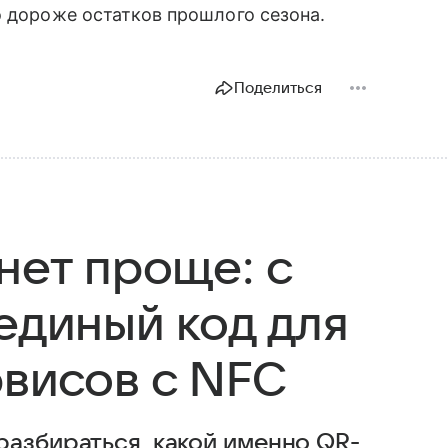
о дороже остатков прошлого сезона.
Поделиться
нет проще: с
единый код для
рвисов с NFC
разбираться, какой именно QR-