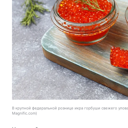
В крупной федеральной рознице икра горбуши свежего улова 
Magnific.com