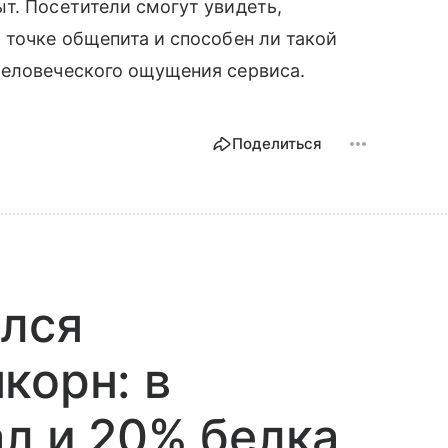
т. Посетители смогут увидеть,
 точке общепита и способен ли такой
человеческого ощущения сервиса.
Поделиться
ился
корн: в
ал и 20% белка