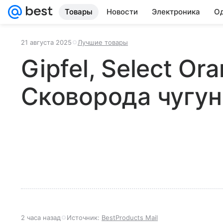
Товары
Новости
Электроника
Од
21 августа 2025
Лучшие товары
Gipfel, Select Or
Сковорода чугун
2 часа назад
Источник:
BestProducts Mail