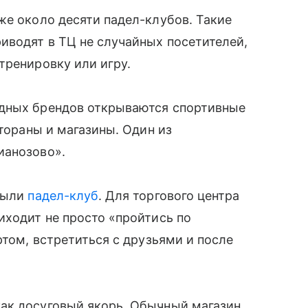
же около десяти падел-клубов. Такие
иводят в ТЦ не случайных посетителей,
тренировку или игру.
адных брендов открываются спортивные
стораны и магазины. Один из
ианозово».
крыли
падел-клуб
. Для торгового центра
иходит не просто «пройтись по
ртом, встретиться с друзьями и после
ак досуговый якорь. Обычный магазин