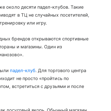
же около десяти падел-клубов. Такие
иводят в ТЦ не случайных посетителей,
тренировку или игру.
адных брендов открываются спортивные
стораны и магазины. Один из
ианозово».
крыли
падел-клуб
. Для торгового центра
иходит не просто «пройтись по
ртом, встретиться с друзьями и после
ак досуговый якорь. Обычный магазин