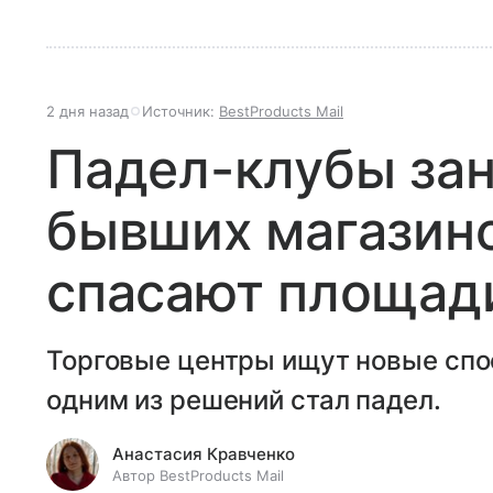
2 дня назад
Источник:
BestProducts Mail
Падел-клубы за
бывших магазино
спасают площади
Торговые центры ищут новые спо
одним из решений стал падел.
Анастасия Кравченко
Автор BestProducts Mail