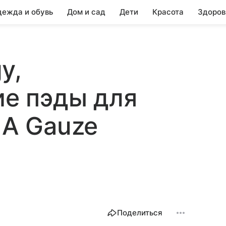
ежда и обувь
Дом и сад
Дети
Красота
Здоров
y,
е пэды для
HA Gauze
Поделиться