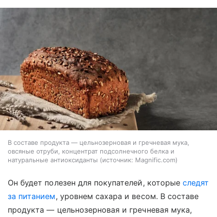
В составе продукта — цельнозерновая и гречневая мука,
овсяные отруби, концентрат подсолнечного белка и
натуральные антиоксиданты
источник:
Magnific.com
Он будет полезен для покупателей, которые
следят
за питанием
, уровнем сахара и весом. В составе
продукта — цельнозерновая и гречневая мука,