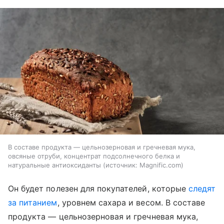
В составе продукта — цельнозерновая и гречневая мука,
овсяные отруби, концентрат подсолнечного белка и
натуральные антиоксиданты
источник:
Magnific.com
Он будет полезен для покупателей, которые
следят
за питанием
, уровнем сахара и весом. В составе
продукта — цельнозерновая и гречневая мука,