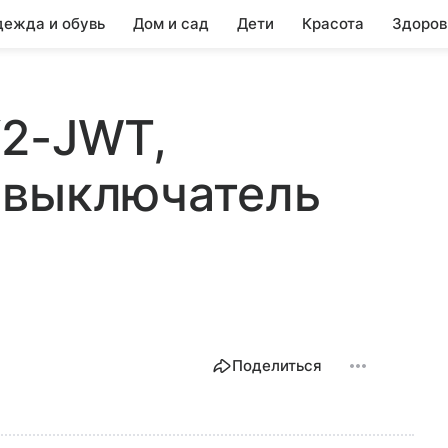
ежда и обувь
Дом и сад
Дети
Красота
Здоров
Y2-JWT,
 выключатель
Поделиться