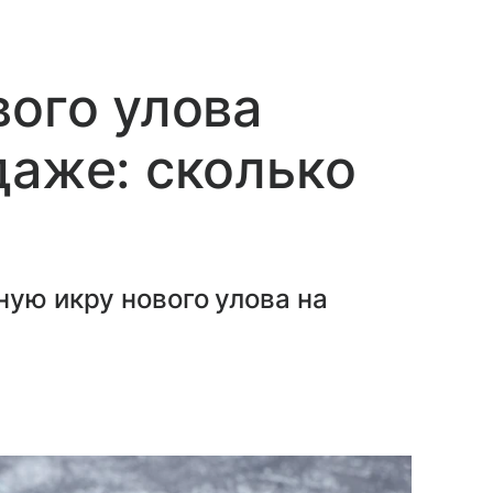
вого улова
даже: сколько
ную икру нового улова на