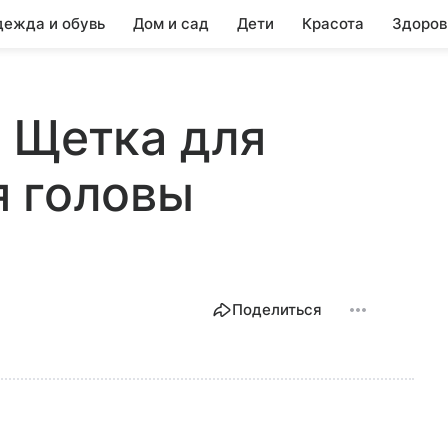
ежда и обувь
Дом и сад
Дети
Красота
Здоров
l, Щетка для
я головы
Поделиться