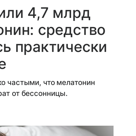
или 4,7 млрд
онин: средство
сь практически
е
о частыми, что мелатонин
рат от бессонницы.