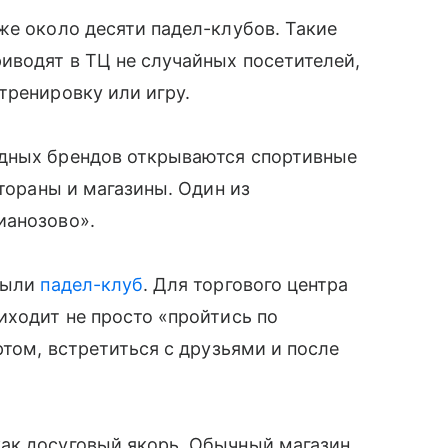
же около десяти падел-клубов. Такие
иводят в ТЦ не случайных посетителей,
тренировку или игру.
адных брендов открываются спортивные
стораны и магазины. Один из
ианозово».
крыли
падел-клуб
. Для торгового центра
иходит не просто «пройтись по
ртом, встретиться с друзьями и после
ак досуговый якорь. Обычный магазин