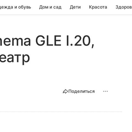
ежда и обувь
Дом и сад
Дети
Красота
Здоров
nema GLE I.20,
еатр
Поделиться