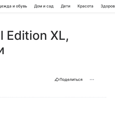
ежда и обувь
Дом и сад
Дети
Красота
Здоров
l Edition XL,
и
Поделиться