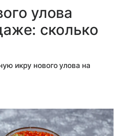
вого улова
даже: сколько
ную икру нового улова на