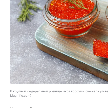
В крупной федеральной рознице икра горбуши свежего улова 
Magnific.com