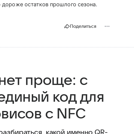
о дороже остатков прошлого сезона.
Поделиться
нет проще: с
единый код для
рвисов с NFC
разбираться, какой именно QR-