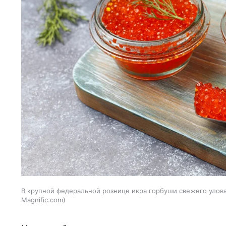
В крупной федеральной рознице икра горбуши свежего улова 
Magnific.com