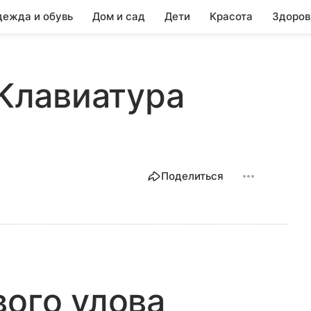
ежда и обувь
Дом и сад
Дети
Красота
Здоров
 Клавиатура
Поделиться
вого улова