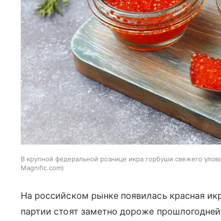
В крупной федеральной рознице икра горбуши свежего улова 
Magnific.com
На российском рынке появилась красная икр
партии стоят заметно дороже прошлогодне