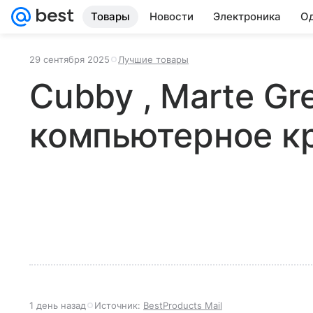
Товары
Новости
Электроника
Од
29 сентября 2025
Лучшие товары
Cubby , Marte Gr
компьютерное к
1 день назад
Источник:
BestProducts Mail