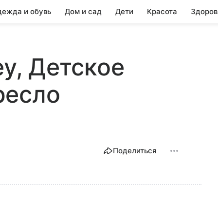
ежда и обувь
Дом и сад
Дети
Красота
Здоров
ey, Детское
ресло
Поделиться