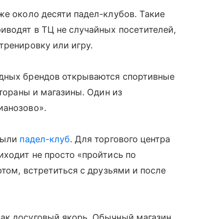
же около десяти падел-клубов. Такие
иводят в ТЦ не случайных посетителей,
тренировку или игру.
адных брендов открываются спортивные
стораны и магазины. Один из
ианозово».
крыли
падел-клуб
. Для торгового центра
иходит не просто «пройтись по
ртом, встретиться с друзьями и после
ак досуговый якорь. Обычный магазин