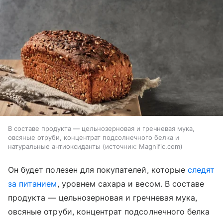
В составе продукта — цельнозерновая и гречневая мука,
овсяные отруби, концентрат подсолнечного белка и
натуральные антиоксиданты
источник:
Magnific.com
Он будет полезен для покупателей, которые
следят
за питанием
, уровнем сахара и весом. В составе
продукта — цельнозерновая и гречневая мука,
овсяные отруби, концентрат подсолнечного белка