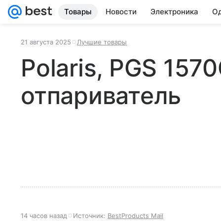
Товары
Новости
Электроника
Од
21 августа 2025
Лучшие товары
Polaris, PGS 157
отпариватель
14 часов назад
Источник:
BestProducts Mail