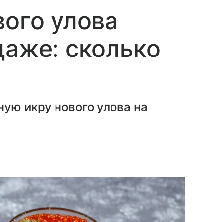
вого улова
даже: сколько
ную икру нового улова на