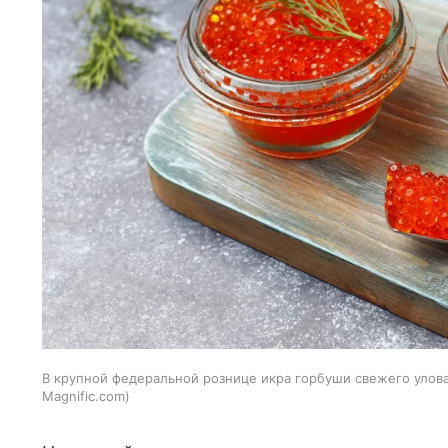
В крупной федеральной рознице икра горбуши свежего улова 
Magnific.com