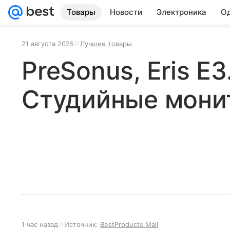
Товары
Новости
Электроника
Од
21 августа 2025
Лучшие товары
PreSonus, Eris E3
Студийные мони
1 час назад
Источник:
BestProducts Mail