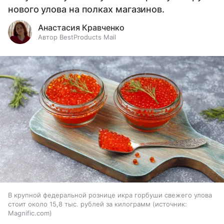
нового улова на полках магазинов.
Анастасия Кравченко
Автор BestProducts Mail
В крупной федеральной рознице икра горбуши свежего улова
стоит около 15,8 тыс. рублей за килограмм
источник:
Magnific.com