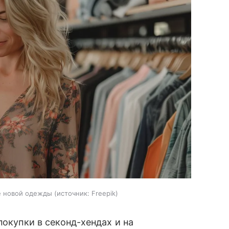
е новой одежды
источник:
Freepik
покупки в секонд-хендах и на