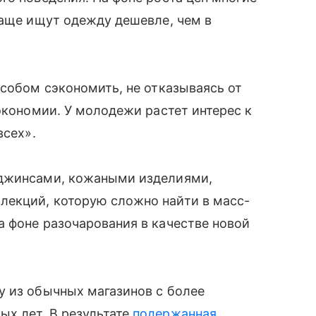
чаще ищут одежду дешевле, чем в
особом сэкономить, не отказываясь от
экономии. У молодежи растет интерес к
всех».
 джинсами, кожаными изделиями,
екций, которую сложно найти в масс-
 фоне разочарования в качестве новой
у из обычных магазинов с более
х лет. В результате
подержанная