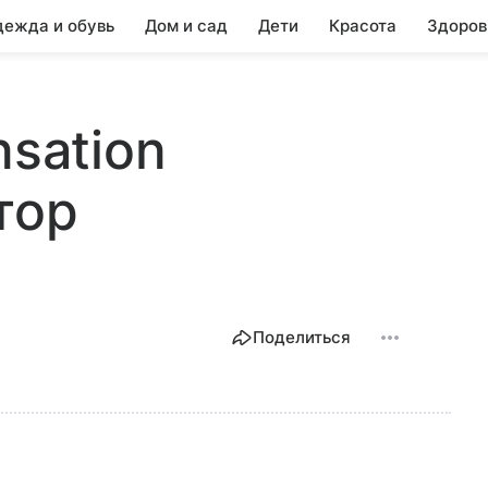
ежда и обувь
Дом и сад
Дети
Красота
Здоров
nsation
тор
Поделиться