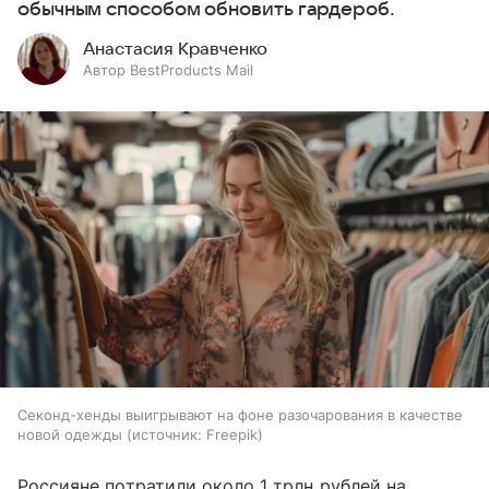
обычным способом обновить гардероб.
Анастасия Кравченко
Автор BestProducts Mail
Секонд-хенды выигрывают на фоне разочарования в качестве
новой одежды
источник:
Freepik
Россияне потратили около 1 трлн рублей на