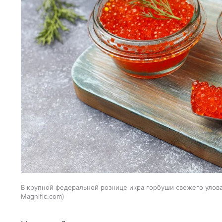
В крупной федеральной рознице икра горбуши свежего улова 
Magnific.com