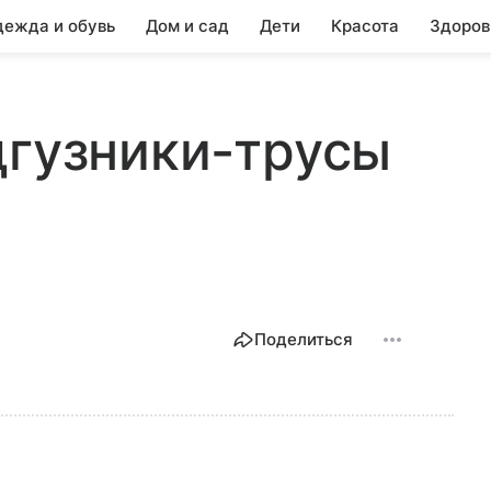
ежда и обувь
Дом и сад
Дети
Красота
Здоров
дгузники-трусы
Поделиться