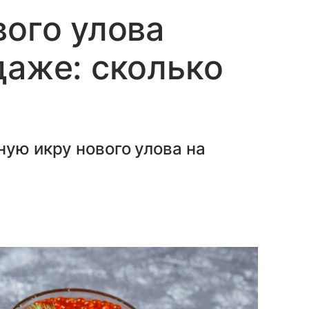
вого улова
даже: сколько
ную икру нового улова на