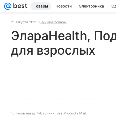
Товары
Новости
Электроника
Од
21 августа 2025
Лучшие товары
ЭлараHealth, По
для взрослых
16 часов назад
Источник:
BestProducts Mail