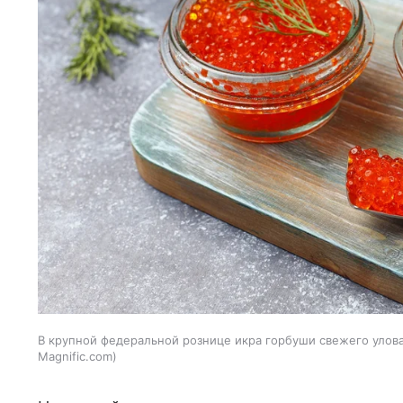
В крупной федеральной рознице икра горбуши свежего улова 
Magnific.com