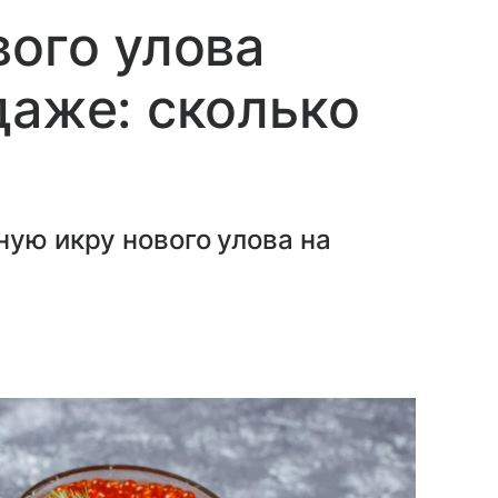
вого улова
даже: сколько
ную икру нового улова на