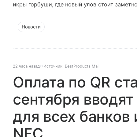
икры горбуши, где новый улов стоит заметн
Новости
22 часа назад
Источник:
BestProducts Mail
Оплата по QR ст
сентября вводят
для всех банков 
NFC