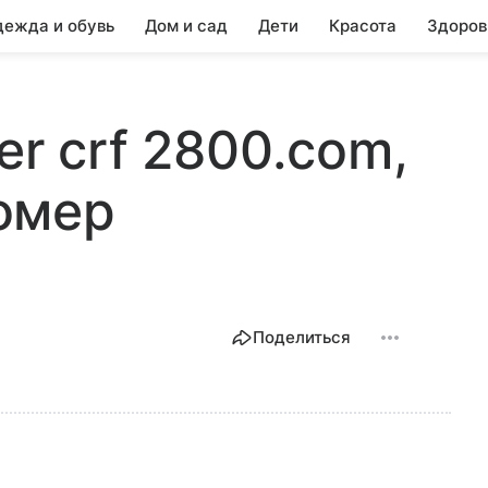
ежда и обувь
Дом и сад
Дети
Красота
Здоров
er crf 2800.com,
омер
Поделиться