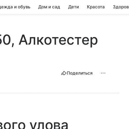
ежда и обувь
Дом и сад
Дети
Красота
Здоров
0, Алкотестер
Поделиться
вого улова