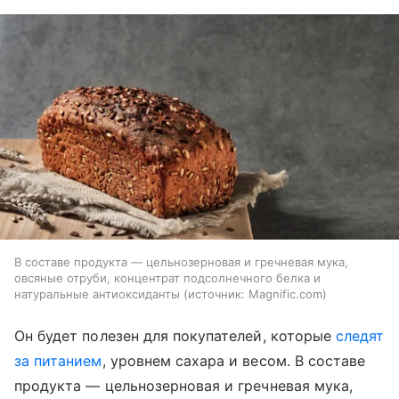
В составе продукта — цельнозерновая и гречневая мука,
овсяные отруби, концентрат подсолнечного белка и
натуральные антиоксиданты
источник:
Magnific.com
Он будет полезен для покупателей, которые
следят
за питанием
, уровнем сахара и весом. В составе
продукта — цельнозерновая и гречневая мука,