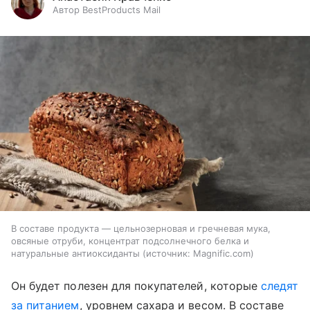
Автор BestProducts Mail
В составе продукта — цельнозерновая и гречневая мука,
овсяные отруби, концентрат подсолнечного белка и
натуральные антиоксиданты
источник:
Magnific.com
Он будет полезен для покупателей, которые
следят
за питанием
, уровнем сахара и весом. В составе