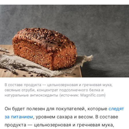
В составе продукта — цельнозерновая и гречневая мука,
овсяные отруби, концентрат подсолнечного белка и
натуральные антиоксиданты
источник:
Magnific.com
Он будет полезен для покупателей, которые
следят
за питанием
, уровнем сахара и весом. В составе
продукта — цельнозерновая и гречневая мука,