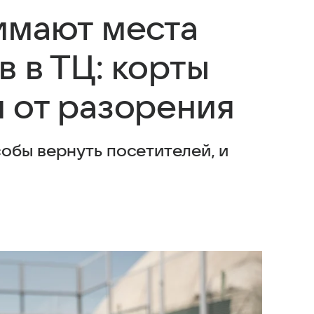
имают места
 в ТЦ: корты
 от разорения
обы вернуть посетителей, и