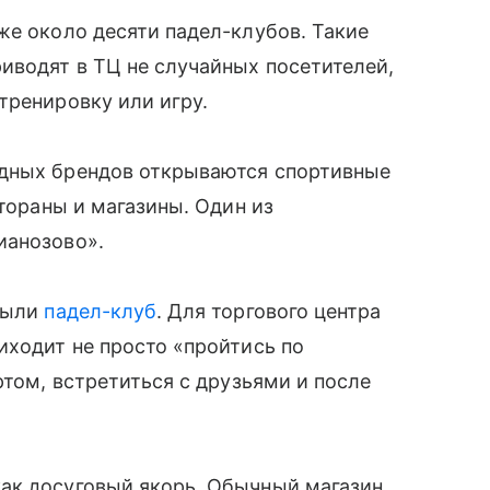
же около десяти падел-клубов. Такие
иводят в ТЦ не случайных посетителей,
тренировку или игру.
адных брендов открываются спортивные
стораны и магазины. Один из
ианозово».
крыли
падел-клуб
. Для торгового центра
иходит не просто «пройтись по
ртом, встретиться с друзьями и после
ак досуговый якорь. Обычный магазин