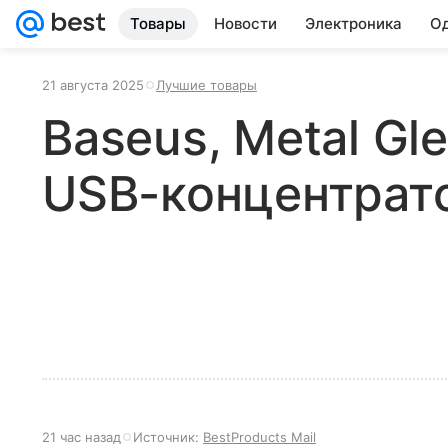
Товары
Новости
Электроника
Од
21 августа 2025
Лучшие товары
Baseus, Metal Gle
USB-концентрат
21 час назад
Источник:
BestProducts Mail