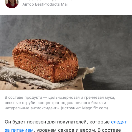
Автор BestProducts Mail
В составе продукта — цельнозерновая и гречневая мука,
овсяные отруби, концентрат подсолнечного белка и
натуральные антиоксиданты
источник:
Magnific.com
Он будет полезен для покупателей, которые
следят
за питанием
, уровнем сахара и весом. В составе