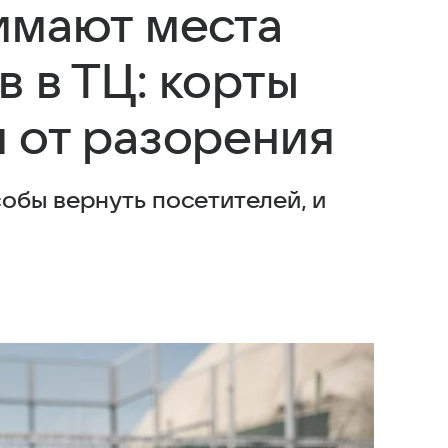
имают места
 в ТЦ: корты
 от разорения
обы вернуть посетителей, и