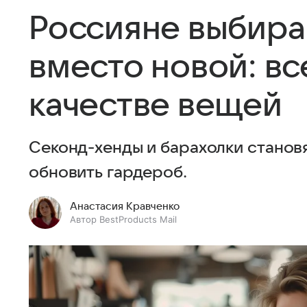
Россияне выбира
вместо новой: вс
качестве вещей
Секонд-хенды и барахолки стано
обновить гардероб.
Анастасия Кравченко
Автор BestProducts Mail