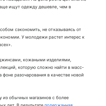
чаще ищут одежду дешевле, чем в
особом сэкономить, не отказываясь от
экономии. У молодежи растет интерес к
всех».
 джинсами, кожаными изделиями,
екций, которую сложно найти в масс-
 фоне разочарования в качестве новой
у из обычных магазинов с более
х лет. В результате
подержанная