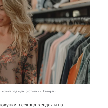
е новой одежды
источник:
Freepik
покупки в секонд-хендах и на