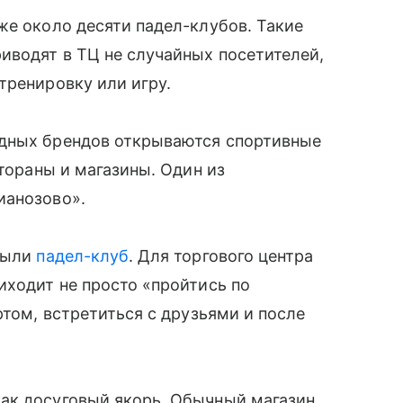
же около десяти падел-клубов. Такие
иводят в ТЦ не случайных посетителей,
тренировку или игру.
адных брендов открываются спортивные
стораны и магазины. Один из
ианозово».
крыли
падел-клуб
. Для торгового центра
иходит не просто «пройтись по
ртом, встретиться с друзьями и после
ак досуговый якорь. Обычный магазин