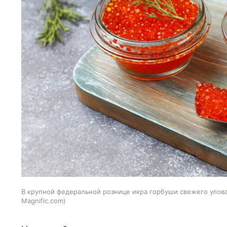
В крупной федеральной рознице икра горбуши свежего улова 
Magnific.com