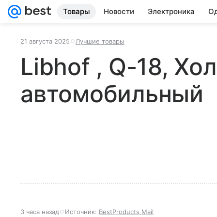
Товары
Новости
Электроника
Од
21 августа 2025
Лучшие товары
Libhof , Q-18, Х
автомобильный
3 часа назад
Источник:
BestProducts Mail