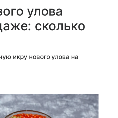
вого улова
даже: сколько
ную икру нового улова на